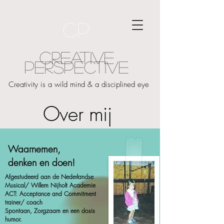
CP
CREATIVE
PERSPECTIVE
Creativity is a wild mind & a disciplined eye
Over mij
Waarnemen,
denken en doen!
Afgestudeerd aan de Nederlandse
Musical/ Willem Nijholt Academie
ACT: Acceptance and Commitment
trainer/ coach
Spontaan, Zorgzaam en een dosis
humor.