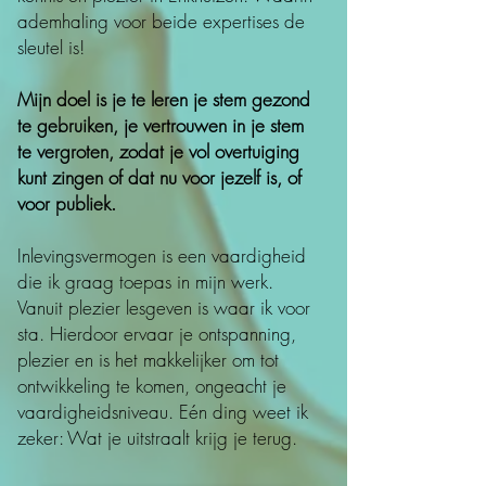
ademhaling voor beide expertises de
sleutel is!
Mijn doel is je te leren je stem gezond
te gebruiken, je vertrouwen in je stem
te vergroten, zodat je vol overtuiging
kunt zingen of dat nu voor jezelf is, of
voor publiek.​​
Inlevingsvermogen is een vaardigheid
die ik graag toepas in mijn werk.
Vanuit plezier lesgeven is waar ik voor
sta. Hierdoor ervaar je ontspanning,
plezier en is het makkelijker om tot
ontwikkeling te komen, ongeacht je
vaardigheidsniveau.
Eén ding weet ik
zeker: Wat je uitstraalt krijg je terug.​