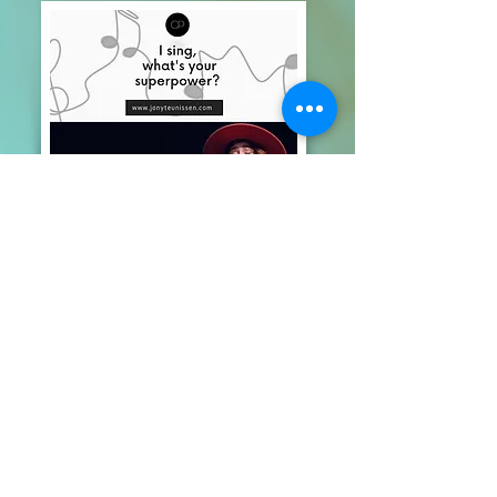
Portfolio
Vocal-coaching
CP