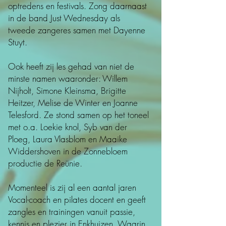
optredens en festivals. Zong daarnaast
in de band Just Wednesday als
tweede zangeres samen met Dayenne
Stuyt.
Ook heeft zij les gehad van niet de
minste namen waaronder: Willem
Nijholt, Simone Kleinsma, Brigitte
Heitzer, Melise de Winter en Joanne
Telesford. ​Ze stond samen op het toneel
met o.a. Loekie knol, Syb van der
Ploeg, Laura Vlasblom en Maaike
Widdershoven in de Zonnebloem
productie de Reünie.
Momenteel is zij al een aantal jaren
Vocal-coach en pilates docent en geeft
zangles en trainingen vanuit passie,
kennis en plezier in Enkhuizen. Waarin