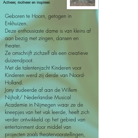
Activeer, motiveer en inspireer.
Geboren te Hoorn, getogen in
Enkhuizen.
Deze enthousiaste dame is van kleins af
aan bezig met zingen, dansen en
theater.
Ze omschrijft zichzelf als een creatieve
duizendpoot.
Met de talentenjacht Kinderen voor
Kinderen werd zij derde van Noord-
Holland.
Jony studeerde af aan de Willem
Nijholt/ Nederlandse Musical
Academie in Nijmegen waar ze de
kneepjes van het vak leerde, heeft zich
verder ontwikkeld op het gebied van
entertainment door middel van
projecten zoals theatervoorstellingen,